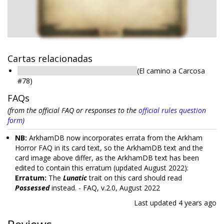
Cartas relacionadas
Ishimaru Haruko: Costume Designer
(El camino a Carcosa
#78)
FAQs
(from the official FAQ or responses to the
official rules question
form
)
NB:
ArkhamDB now incorporates errata from the Arkham
Horror FAQ in its card text, so the ArkhamDB text and the
card image above differ, as the ArkhamDB text has been
edited to contain this erratum (updated August 2022):
Erratum:
The
Lunatic
trait on this card should read
Possessed
instead. - FAQ, v.2.0, August 2022
Last updated
4 years ago