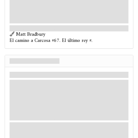
Cazador.
Obligado
- Después de que inflijas daño a Ishimaru
Haruko mediante un efecto distinto a un ataque: Roba la
primera carta del mazo de Encuentros
¿Verdad que este vestido me queda fabuloso?
Matt Bradbury
El camino a Carcosa #67. El último rey #.
Realidad repulsiva
Story
Mitos
Cada investigador que esté en el Lugar de Ishimaru
Haruko recibe 1 punto de horror.
Mueve todas las pistas de Ishimaru Haruko a su Lugar.
Dale la vuelta a esta carta para mostrar su lado de
Enemigo, sustituye con ella la versión Apoyo
Transeúnte
de Ishimaru Haruko y retira ésta de la partida.
un invitado cercano le pregunta a Haruko si ha diseñado el vestido que lleva
puesto, y ella asiente y posa para él. Como si fuera parte de su intento de
parecer más alta, su columna vertebral crece y se extiende hacia arriba,