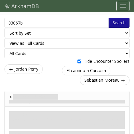
ArkhamDB
Search
Hide Encounter Spoilers
← Jordan Perry
El camino a Carcosa
Sebastien Moreau →
Ishimaru Haruko
Sólo piel y huesos
Enemigo
Mitos
Monstruo. Lunático. Élite.
Combatir: 6. Salud: 4. Evitar: 3.
Daño: 1. Horror: 1.