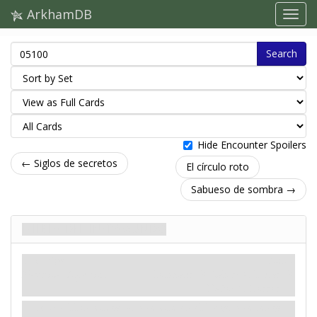
ArkhamDB
Search
Hide Encounter Spoilers
← Siglos de secretos
El círculo roto
Sabueso de sombra →
Niebla del inframundo
Enemigo
Mitos
Monstruo. Espectral.
Combatir: 3. Salud: 4. Evitar: 3.
Daño: 1. Horror: 1.
Presa
- El investigador que esté en el Lugar que tenga