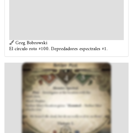
más pistas.
Indiferente. Cazador.
El Lugar de la Niebla del inframundo obtiene:
"
Embrujado
- La Niebla del inframundo te ataca."
Victoria 1.
Apelamos a los muertos, pero ¿de verdad queremos verlos?
Greg Bobrowski
El círculo roto #100. Depredadores espectrales #1.