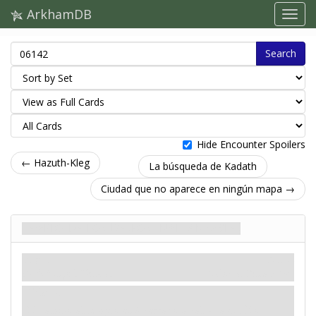
ArkhamDB
Search
Hide Encounter Spoilers
← Hazuth-Kleg
La búsqueda de Kadath
Ciudad que no aparece en ningún mapa →
Templo de los Deseos Inalcanzables
Lugar
Mitos
Ooth-Nargai. Templo.
Velo: 3.
Pistas: 1
.
Velado.
El camino al templo está cerrado a cal y canto. No