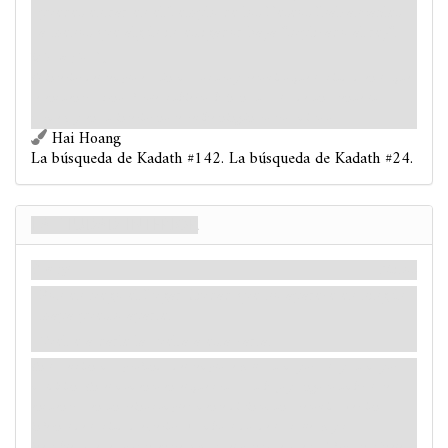
puedes entrar en el Templo de los Deseos Inalcanzables
a menos que algún investigador haya "suplicado al rey".
Victoria 1.
El interior del templo es aún más oscuro y retorcido que la ciudad en la que
se encuentra. Unos faroles cubiertos bañan sus salas de una tenue luz
carmesí, y en su interior no te recibe ningún rostro amistoso.
Hai Hoang
La búsqueda de Kadath #142. La búsqueda de Kadath #24.
La ciudad interior
Story
Mitos
Pon en juego el Lugar Ciudad que no aparece en ningún
mapa puesto aparte.
Vuelve a darle la vuelta a esta carta.
En la sección más profunda del templo se halla su mayor sala y su mayor
maldición. En el momento en el que cruzas su bajo y angosto umbral, te
encuentras en un reino completamente distinto: una retorcida versión
infernal de la ciudad exterior. A ambos lados de las calles hay casas