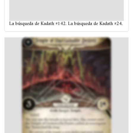
inestables que se apoyan entre sí hasta el punto de que casi forman túneles y
tapan lo que hace las veces de cielo en este reino de pesadilla. En el perpetuo
crepúsculo sólo brilla una única estrella maligna, visible entre las torres de
basalto inclinadas y las retorcidas calles.
La búsqueda de Kadath #142. La búsqueda de Kadath #24.