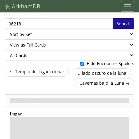
ArkhamDB
Search
Hide Encounter Spoilers
← Templo del lagarto lunar
El lado oscuro de la luna
Cavernas bajo la Luna →
Bosque lunar - Reverso
Lugar
"Cuando ya se aproximaban a la costa, y la horrenda fetidez de la ciudad se
hizo aún más irresistible, vio sobre las quebradas colinas una infinidad de
selvas, algunos de cuyos árboles reconoció como de la misma especie de aquel