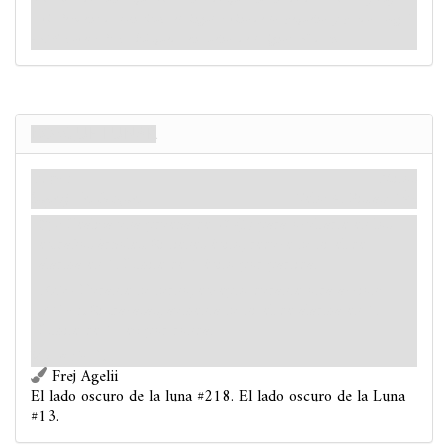
solitario árbol lunar que viera en el bosque encantado de la tierra, y cuya
savia fermentada constituía el singular vino de los pequeños y pardos zoogs."
- H.P. Lovecraft,
La búsqueda en sueños de la ignota Kadath
Bosque lunar
Lugar
Mitos
Superficie. Bosque.
Velo: 4.
Pistas: 1
.
: Realiza una prueba de
(5) para ocultarte en los
extraños árboles. Si tienes éxito, reduce tu nivel de
alarma en 1. Límite de 1 éxito por partida.
Durante tu turno, excepto durante otra acción:
Evitar.
Si fracasas, aumenta tu nivel de alarma en 1.
Límite de 1 vez por ronda.
Victoria 1.
Frej Agelii
El lado oscuro de la luna #218. El lado oscuro de la Luna
#13.