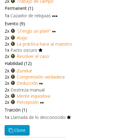
2x
Trabajo de campo
Permanent (1)
1x
Cazador de reliquias
•••
Evento (9)
2x
"¡Tengo un plan!"
••
2x
Atajo
2x
La práctica hace al maestro
1x
Pacto oscuro
2x
Resolver el caso
Habilidad (12)
2x
¡Eureka!
2x
Comprensión verdadera
2x
Deducción
••
2x
Destreza manual
2x
Mente inquisitiva
2x
Percepción
••
Traición (1)
1x
Llamada de lo desconocido
Clone