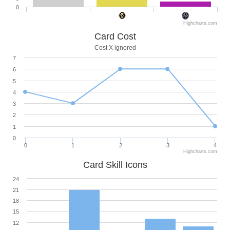
0
Highcharts.com
Card Cost
Cost X ignored
7
6
5
4
3
2
1
0
0
1
2
3
4
Highcharts.com
Card Skill Icons
24
21
18
15
12