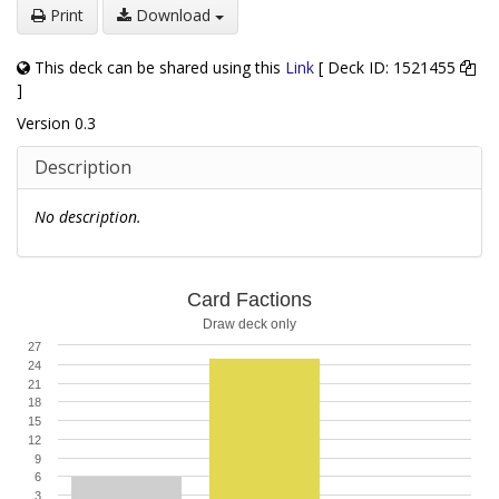
Print
Download
This deck can be shared using this
Link
[ Deck ID: 1521455
]
Version 0.3
Description
No description.
Card Factions
Draw deck only
27
24
21
18
15
12
9
6
3