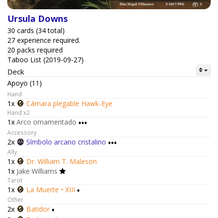
Ursula Downs
30 cards (34 total)
27 experience required.
20 packs required
Taboo List (2019-09-27)
Deck
Apoyo (11)
Hand
1x
Cámara plegable Hawk-Eye
Hand x2
1x
Arco ornamentado
•••
Accessory
2x
Símbolo arcano cristalino
•••
Ally
1x
Dr. William T. Maleson
1x
Jake Williams
Tarot
1x
La Muerte • XIII
•
Other
2x
Batidor
•