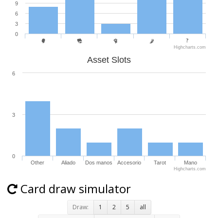
9
6
3
0
Highcharts.com
Asset Slots
6
3
0
Other
Aliado
Dos manos
Accesorio
Tarot
Mano
Highcharts.com
Card draw simulator
Draw:
1
2
5
all