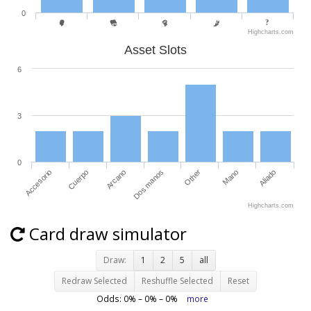
0
Highcharts.com
Asset Slots
6
3
0
Accesorio
Cuerpo
Arcano
Dos manos
Other
Mano
Aliado
Highcharts.com
Card draw simulator
Draw:
1
2
5
all
Redraw Selected
Reshuffle Selected
Reset
Odds:
0
% –
0
% –
0
%
more