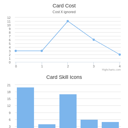
Card Cost
Cost X ignored
12
11
10
9
8
7
6
5
4
3
2
1
0
0
1
2
3
4
Highcharts.com
Card Skill Icons
21
18
15
12
9
6
3