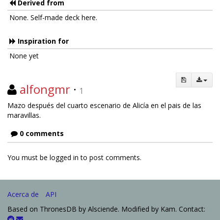
Derived from
None. Self-made deck here.
Inspiration for
None yet
alfongmr
·
1
Mazo después del cuarto escenario de Alicía en el pais de las
maravillas.
0 comments
You must be logged in to post comments.
Acerca de
API
Based on ThronesDB by Alsciende. Modified by Kam. Contact: