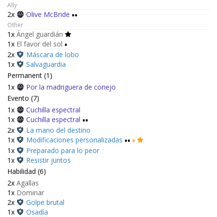
Ally
2x
Olive McBride
••
Other
1x
Ángel guardián
1x
El favor del sol
•
2x
Máscara de lobo
1x
Salvaguardia
Permanent (1)
1x
Por la madriguera de conejo
Evento (7)
1x
Cuchilla espectral
1x
Cuchilla espectral
••
2x
La mano del destino
1x
Modificaciones personalizadas
••
•
1x
Preparado para lo peor
1x
Resistir juntos
Habilidad (6)
2x
Agallas
1x
Dominar
2x
Golpe brutal
1x
Osadía