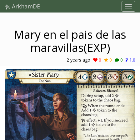
ArkhamDB
Mary en el pais de las
maravillas(EXP)
2 years ago
0
0
0
1.0