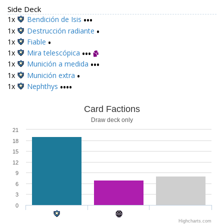
Side Deck
1x
Bendición de Isis
•••
1x
Destrucción radiante
•
1x
Fiable
•
1x
Mira telescópica
•••
1x
Munición a medida
•••
1x
Munición extra
•
1x
Nephthys
••••
Card Factions
Draw deck only
21
18
15
12
9
6
3
0
Highcharts.com