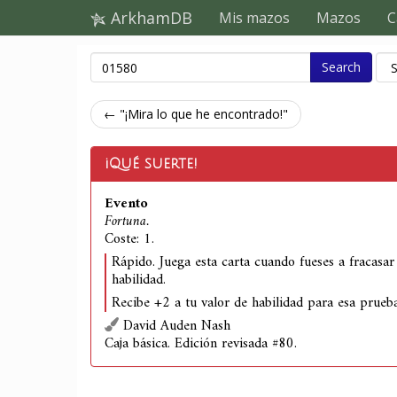
ArkhamDB
Mis mazos
Mazos
C
Search
← "¡Mira lo que he encontrado!"
¡Qué suerte!
Evento
Fortuna.
Coste: 1.
Rápido. Juega esta carta cuando fueses a fracasa
habilidad.
Recibe +2 a tu valor de habilidad para esa prueba
David Auden Nash
Caja básica. Edición revisada #80.