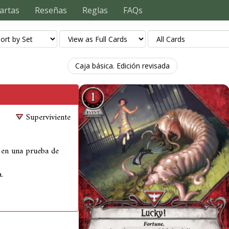
artas
Reseñas
Reglas
FAQs
Caja básica. Edición revisada
Superviviente
r en una prueba de
.