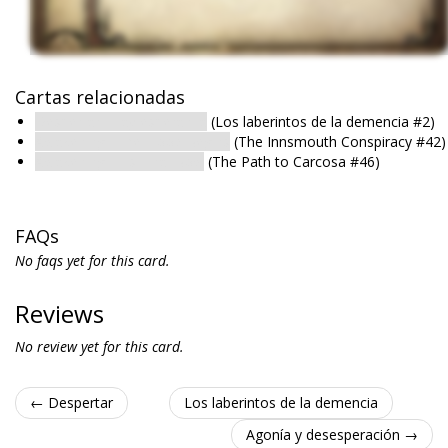
Cartas relacionadas
Despertar : Hay esperanza
(Los laberintos de la demencia #2)
Awakening : The Flood Begins
(The Innsmouth Conspiracy #42)
Awakening : His Final Bow
(The Path to Carcosa #46)
FAQs
No faqs yet for this card.
Reviews
No review yet for this card.
← Despertar
Los laberintos de la demencia
Agonía y desesperación →