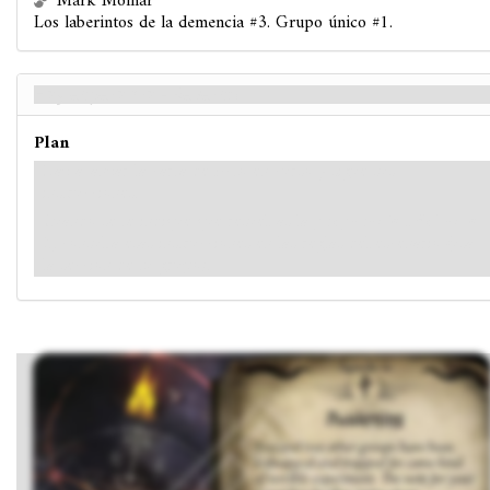
Mark Molnar
Los laberintos de la demencia #3. Grupo único #1.
Hay esperanza - Reverso
Plan
Haz avanzar la carta de Acto en curso y sigue sus
instrucciones.
Cuando se te indique que resuelvas la
preparación del acto
2
, consulta esas instrucciones en las reglas del escenario (usa
la sección de tu grupo).