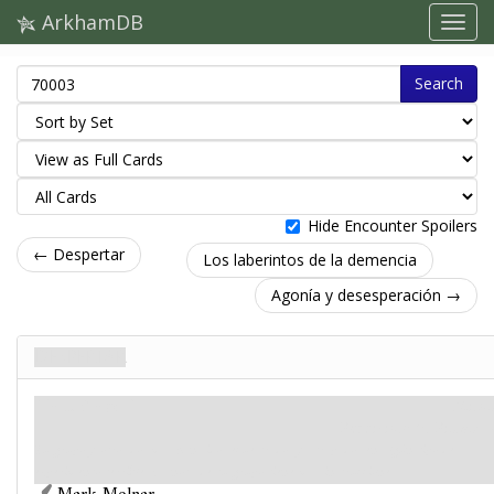
ArkhamDB
Search
Hide Encounter Spoilers
← Despertar
Los laberintos de la demencia
Agonía y desesperación →
Despertar
Plan. Stage 1
Mitos
Perdición: 6.
Pistas: –
Tu grupo y otros dos más han sido secuestrados y atrapados en algún tipo de
experimento terrible. La nota de tu grupo tiene más instrucciones.