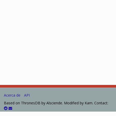
Acerca de
API
Based on ThronesDB by Alsciende. Modified by Kam. Contact:
Please post bug reports and feature requests on
GitHub