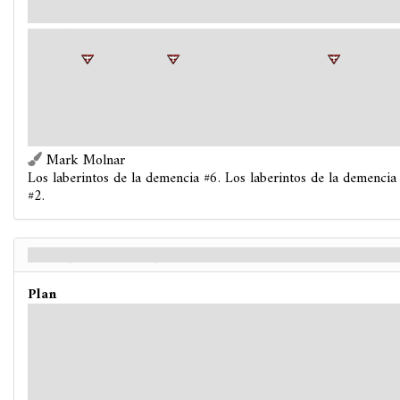
poder en el suelo. En ese momento, una silueta surge entre las sombras.
Cada Lugar
Distorsión
obtiene:
"
@~
@ T @ 4 \
@: \1=2\~+ H 4
1
9
<+
<@1
9 @ EIXODOLON. Límite de grupo de una vez por
partida."
Objetivo
- Si todos los investigadores son derrotados, haz
avanzar este plan.
Mark Molnar
Los laberintos de la demencia #6. Los laberintos de la demencia
#2.
Se ha perdido la esperanza - Reverso
Plan
La distorsionada voz del cerebro de todo esto crepita con lo que podría llamarse una
risa: -Tu dolor encierra poder -explica la voz-. Pese a verte arrancado de la
seguridad de tu vida y llevado a la desgracia, conservas la esperanza… Aunque
sólo para que la aplaste y reduzca a la nada.
Las runas del suelo del almacén abandonado brillan con intensidad, y por las