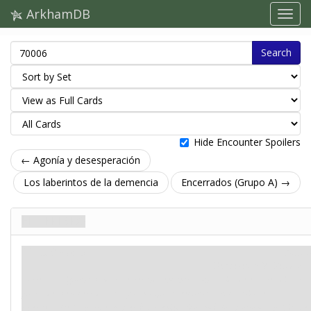
ArkhamDB
Search
Hide Encounter Spoilers
← Agonía y desesperación
Los laberintos de la demencia
Encerrados (Grupo A) →
El cerebro
Plan. Stage 3
Mitos
Perdición: 7.
Pistas: –
Corres a la siguiente cámara, esperando encontrar una salida de esta pesadilla. La
puerta de acero cerrada a cal y canto que te encuentras hace añicos esa
esperanza. En las paredes hay grabados enigmáticos símbolos, y otro más palpita de