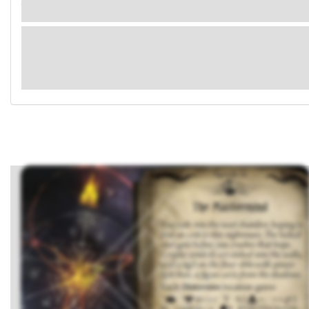
grietas del cemento empieza a brotar sangre que gotea por las paredes: -Sé que no
es justo -concede la voz-. Pero nada lo es realmente.
El ritual se ha completado en esta línea temporal.
Si estás jugando en
modo multijugador
, mueve todo el daño de
Eixodolon a la copia de Eixodolon de otro grupo.
Todos los investigadores de este grupo mueren.
(→R1)