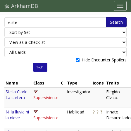
ArkhamDB
Search
Hide Encounter Spoilers
1–31
Name
Class
C.
Type
Icons
Traits
Stella Clark:
Investigador
Elegido.
La cartera
Superviviente
Cívico.
Ni la lluvia ni
Habilidad
Innato.
la nieve
Superviviente
Desarrollado