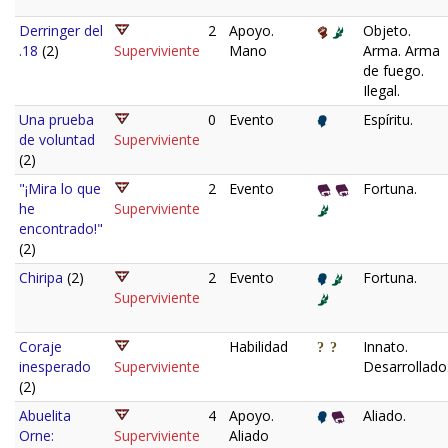
Derringer del
2
Apoyo.
Objeto.
.18
(2)
Superviviente
Mano
Arma. Arma
de fuego.
Ilegal.
Una prueba
0
Evento
Espíritu.
de voluntad
Superviviente
(2)
"¡Mira lo que
2
Evento
Fortuna.
he
Superviviente
encontrado!"
(2)
Chiripa
(2)
2
Evento
Fortuna.
Superviviente
Coraje
Habilidad
Innato.
inesperado
Superviviente
Desarrollado
(2)
Abuelita
4
Apoyo.
Aliado.
Orne:
Superviviente
Aliado