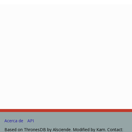
Acerca de
API
Based on ThronesDB by Alsciende. Modified by Kam. Contact: