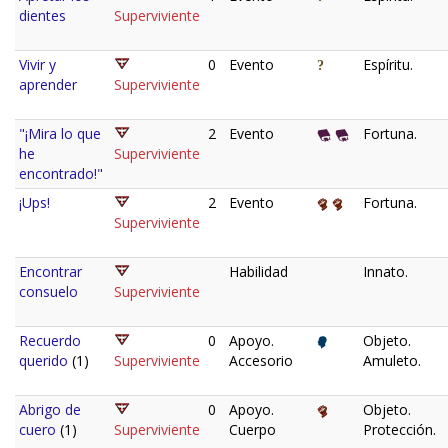
dientes
Superviviente
Vivir y
0
Evento
Espíritu.
aprender
Superviviente
"¡Mira lo que
2
Evento
Fortuna.
he
Superviviente
encontrado!"
¡Ups!
2
Evento
Fortuna.
Superviviente
Encontrar
Habilidad
Innato.
consuelo
Superviviente
Recuerdo
0
Apoyo.
Objeto.
querido
(1)
Superviviente
Accesorio
Amuleto.
Abrigo de
0
Apoyo.
Objeto.
cuero
(1)
Superviviente
Cuerpo
Protección.