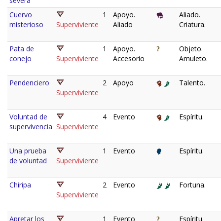
severa
Cuervo
1
Apoyo.
Aliado.
misterioso
Superviviente
Aliado
Criatura.
Pata de
1
Apoyo.
Objeto.
conejo
Superviviente
Accesorio
Amuleto.
Pendenciero
2
Apoyo
Talento.
Superviviente
Voluntad de
4
Evento
Espíritu.
supervivencia
Superviviente
Una prueba
1
Evento
Espíritu.
de voluntad
Superviviente
Chiripa
2
Evento
Fortuna.
Superviviente
Apretar los
1
Evento
Espíritu.