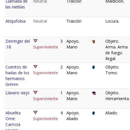
Llamada de
Neutral
Traición
Maldición.
las nieblas
Atiquifobia
Neutral
Traición
Locura.
Derringer del
3
Apoyo.
Objeto.
.18
Superviviente
Mano
Arma. Arma
de fuego.
Ilegal.
Cuentos de
2
Apoyo.
Objeto.
hadas de los
Superviviente
Mano
Tomo.
hermanos
Grimm
Llavero viejo
1
Apoyo.
Objeto.
Superviviente
Mano
Herramienta.
Abuelita
4
Apoyo.
Aliado.
Orne:
Superviviente
Aliado
Carroza